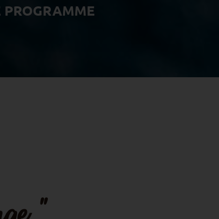
E PROGRAMME
age."