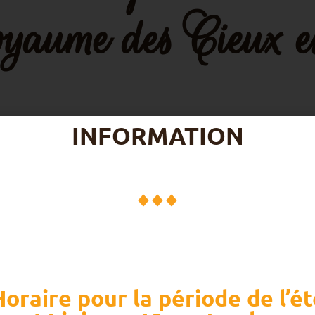
oyaume des Cieux es
INFORMATION
́atitudes est une communauté catholique présent
ême famille spirituelle des sœurs, des frères, des
es, qui partagent une vie fraternelle, une vie de pri
ésirent suivre le Christ sur le chemin des Béatitude
DÉCOUVRIR LA COMMUNAUTÉ
Horaire pour la période de l’ét