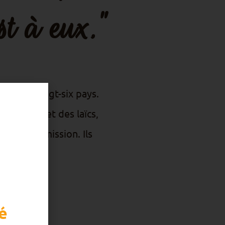
t à eux."
e dans vingt-six pays.
 prêtres et des laïcs,
ère et de mission. Ils
s.
é