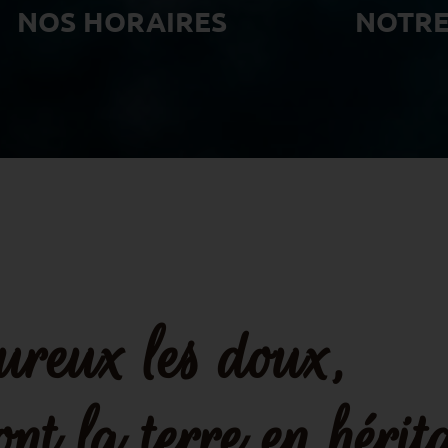
NOS HORAIRES
NOTR
reux les doux,
ont la terre en hérit