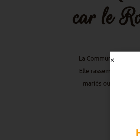
car le R
La Communauté des Be
Elle rassemble en une m
mariés ou célibatair
d